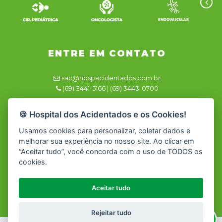
ENTRE EM CONTATO
sac@hospacidentados.com.br
(69) 3441-5166 | (69) 3443-0700
Responsável Técnico
🍪 Hospital dos Acidentados e os Cookies!
Dra. Renata Azevedo CRM/RO 2981
Usamos cookies para personalizar, coletar dados e
melhorar sua experiência no nosso site. Ao clicar em
“Aceitar tudo”, você concorda com o uso de TODOS os
cookies.
Rua Luther King, 2399 - Jardim Clodoaldo - Cacoal – RO
Aceitar tudo
Rejeitar tudo