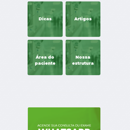
Dicas
Artigos
Área do
Nossa
paciente
estrutura