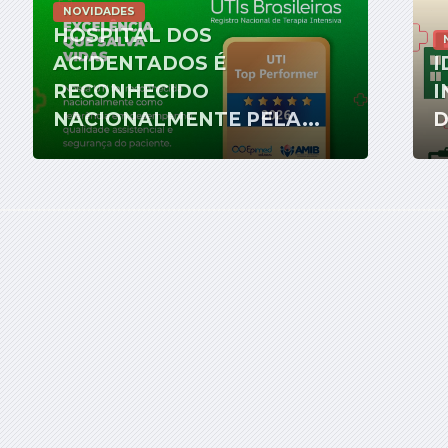
NOVIDADES
HOSPITAL DOS
ACIDENTADOS É
I
RECONHECIDO
I
NACIONALMENTE PELA...
D