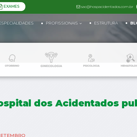
EXAMES
sac@hospacidentados.com.br
ESPECIALIDADES
PROFISSIONAIS
ESTRUTURA
BL
Hospital dos Acidentados pub
SETEMBRO