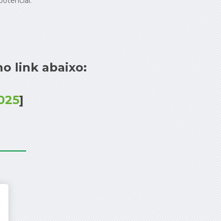
otencial.
o link abaixo:
2025
]