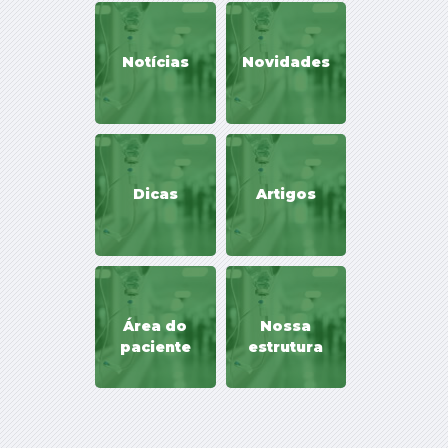
Notícias
Novidades
Dicas
Artigos
Área do
Nossa
paciente
estrutura