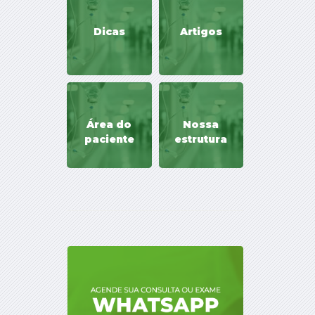
Dicas
Artigos
Área do
Nossa
paciente
estrutura