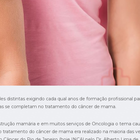
des distintas exigindo cada qual anos de formação profissional par
mas se completam no tratamento do câncer de mama.
strução mamária e em muitos serviços de Oncologia o tema caus
tratamento do câncer de mama era realizado na maioria das vez
 do Câncer do Rio de Janeiro (hoje INCA) pelo Dr. Alberto Lima d