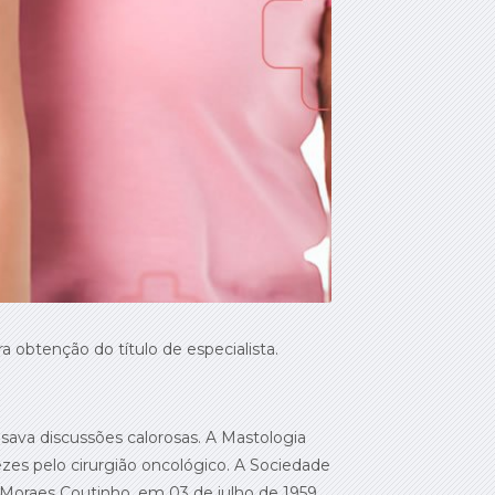
a obtenção do título de especialista.
ava discussões calorosas. A Mastologia
es pelo cirurgião oncológico. A Sociedade
e Moraes Coutinho, em 03 de julho de 1959,