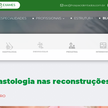
EXAMES
sac@hospacidentados.com.br
ESPECIALIDADES
PROFISSIONAIS
ESTRUTURA
BL
Mastologia nas reconstruçõ
BRO