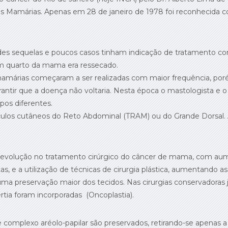
as Mamárias. Apenas em 28 de janeiro de 1978 foi reconhecida 
andes sequelas e poucos casos tinham indicação de tratamento c
m quarto da mama era ressecado.
árias começaram a ser realizadas com maior frequência, porém
ntir que a doença não voltaria. Nesta época o mastologista e o 
pos diferentes.
sculos cutâneos do Reto Abdominal (TRAM) ou do Grande Dorsal. A
 evolução no tratamento cirúrgico do câncer de mama, com aume
 e a utilização de técnicas de cirurgia plástica, aumentando as
 preservação maior dos tecidos. Nas cirurgias conservadoras j
rtia foram incorporadas (Oncoplastia).
 complexo aréolo-papilar são preservados, retirando-se apenas 