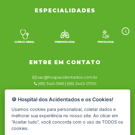
ESPECIALIDADES
ENTRE EM CONTATO
sac@hospacidentados.com.br
(69) 3441-5166 | (69) 3443-0700
Responsável Técnico
🍪 Hospital dos Acidentados e os Cookies!
Dra. Renata Azevedo CRM/RO 2981
Usamos cookies para personalizar, coletar dados e
melhorar sua experiência no nosso site. Ao clicar em
“Aceitar tudo”, você concorda com o uso de TODOS os
cookies.
Rua Luther King, 2399 - Jardim Clodoaldo - Cacoal – RO